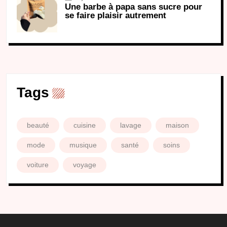
Une barbe à papa sans sucre pour
se faire plaisir autrement
Tags
beauté
cuisine
lavage
maison
mode
musique
santé
soins
voiture
voyage