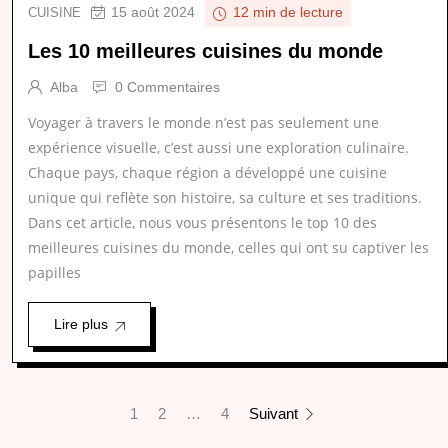
15 août 2024
CUISINE
12 min de lecture
Les 10 meilleures cuisines du monde
Alba
0 Commentaires
Voyager à travers le monde n’est pas seulement une
expérience visuelle, c’est aussi une exploration culinaire.
Chaque pays, chaque région a développé une cuisine
unique qui reflète son histoire, sa culture et ses traditions.
Dans cet article, nous vous présentons le top 10 des
meilleures cuisines du monde, celles qui ont su captiver les
papilles
Lire plus
1
2
…
4
Suivant