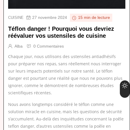
27 novembre 2024
CUISINE
15 min de lecture
Téflon danger ! Pourquoi vous devriez
réévaluer vos ustensiles de cuisine
Alba
0 Commentaires
Chaque jour, nous utilisons des ustensiles antiadhésifs
pour préparer nos repas, sans réellement nous interroger
sur leurs impacts potentiels sur notre santé. Le téflon
danger est pourtant une réalité que nous ne pouvons plus
ignorer, comme le démontrent de nombreuses études
scientifiques récentes.
Nous avons longtemps considéré le téflon comme une
solution miracle en cuisine, mais les questions de sécurité
s’accumulent. Au-delà des inquiétudes concernant la poêle
teflon danger, d’autres ustensiles comme la poêle en