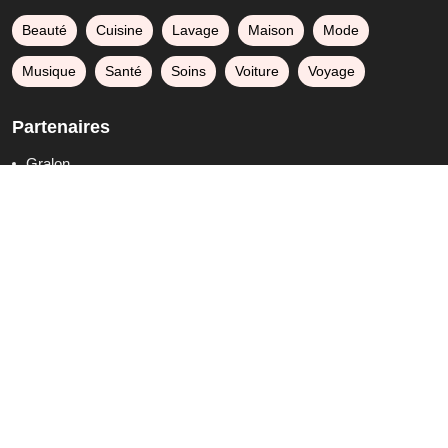
Beauté
Cuisine
Lavage
Maison
Mode
Musique
Santé
Soins
Voiture
Voyage
Partenaires
Gralon
Empreintes du web
Blogs sur la mode et la beauté
Annuaire de Max
Formation anglais CPF
Publicité
7 août 2026, 22h07