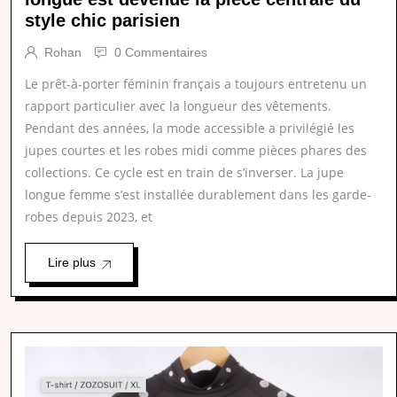
style chic parisien
Rohan
0 Commentaires
Le prêt-à-porter féminin français a toujours entretenu un
rapport particulier avec la longueur des vêtements.
Pendant des années, la mode accessible a privilégié les
jupes courtes et les robes midi comme pièces phares des
collections. Ce cycle est en train de s’inverser. La jupe
longue femme s’est installée durablement dans les garde-
robes depuis 2023, et
Lire plus