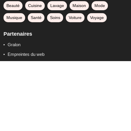
Beauté
Cuisine
Lavage
Maison
Mode
Musique
Santé
Soins
Voiture
Voyage
Partenaires
Gralon
Empreintes du web
Blogs sur la mode et la beauté
Annuaire de Max
Formation anglais CPF
Publicité
7 août 2026, 14h18
°C
27.9