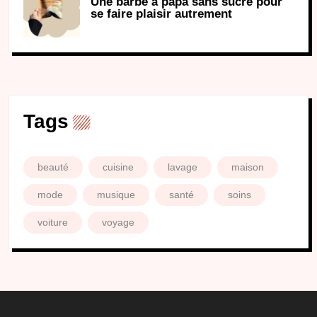
Une barbe à papa sans sucre pour
se faire plaisir autrement
Tags
beauté
cuisine
lavage
maison
mode
musique
santé
soins
voiture
voyage