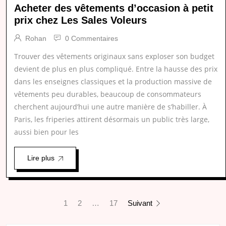
Acheter des vêtements d’occasion à petit
prix chez Les Sales Voleurs
Rohan
0 Commentaires
Trouver des vêtements originaux sans exploser son budget
devient de plus en plus compliqué. Entre la hausse des prix
dans les enseignes classiques et la production massive de
vêtements peu durables, beaucoup de consommateurs
cherchent aujourd’hui une autre manière de s’habiller. À
Paris, les friperies attirent désormais un public très large,
aussi bien pour les
Lire plus
1
2
…
17
Suivant