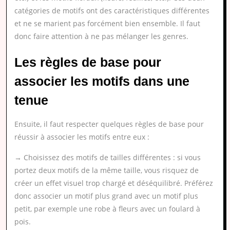
catégories de motifs ont des caractéristiques différentes
et ne se marient pas forcément bien ensemble. Il faut
donc faire attention à ne pas mélanger les genres.
Les règles de base pour
associer les motifs dans une
tenue
Ensuite, il faut respecter quelques règles de base pour
réussir à associer les motifs entre eux :
→ Choisissez des motifs de tailles différentes : si vous
portez deux motifs de la même taille, vous risquez de
créer un effet visuel trop chargé et déséquilibré. Préférez
donc associer un motif plus grand avec un motif plus
petit, par exemple une robe à fleurs avec un foulard à
pois.