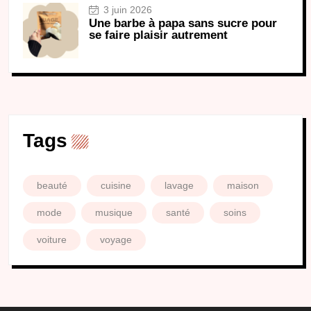
3 juin 2026
Une barbe à papa sans sucre pour
se faire plaisir autrement
Tags
beauté
cuisine
lavage
maison
mode
musique
santé
soins
voiture
voyage