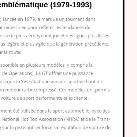
 emblématique (1979-1993)
g, lancée en 1979, a marqué un tournant dans
ent redessinée pour refléter les tendances de
sserie plus aérodynamique et des lignes plus lisses.
us légère et plus agile que la génération précédente,
r la route.
isponible en plusieurs modèles, y compris la
cle Operations). La GT offrait une puissance
is que la SVO était une version sportive haut de
un moteur turbocompressé. Ces modèles ont permis
voiture de sport performante et excitante.
ment été utilisée dans le sport automobile, avec des
 National Hot Rod Association (NHRA) et de la Trans-
sur la piste ont renforcé sa réputation de voiture de