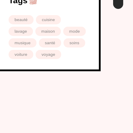
Tags
beauté
cuisine
lavage
maison
mode
musique
santé
soins
voiture
voyage