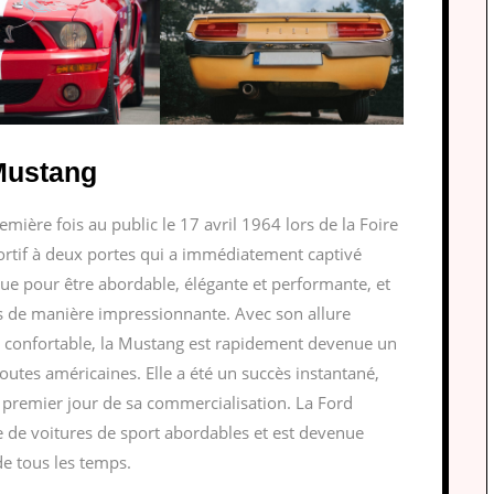
 Mustang
mière fois au public le 17 avril 1964 lors de la Foire
ortif à deux portes qui a immédiatement captivé
çue pour être abordable, élégante et performante, et
es de manière impressionnante. Avec son allure
ur confortable, la Mustang est rapidement devenue un
outes américaines. Elle a été un succès instantané,
 premier jour de sa commercialisation. La Ford
e de voitures de sport abordables et est devenue
de tous les temps.