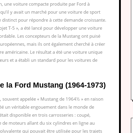
on, une voiture compacte produite par Ford à
 qu’il y avait un marché pour une voiture de sport
 distinct pour répondre à cette demande croissante.
ojet T-5 », a été lancé pour développer une voiture
abordable. Les concepteurs de la Mustang ont puisé
 européennes, mais ils ont également cherché à créer
lture américaine. Le résultat a été une voiture unique
urs et a établi un standard pour les voitures de
e la Ford Mustang (1964-1973)
, souvent appelée « Mustang de 1964½ » en raison
créé un véritable engouement dans le monde de
tait disponible en trois carrosseries : coupé,
e de moteurs allant du six cylindres en ligne au
lyvalente qui pouvait être utilisée pour les trajets