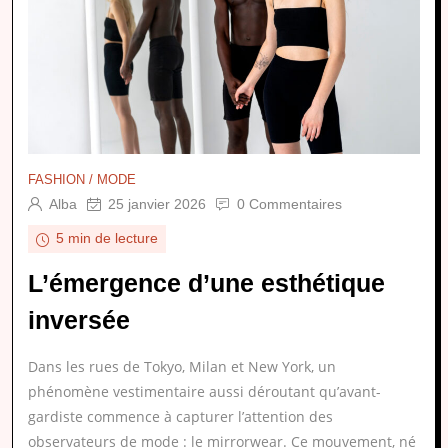
FASHION / MODE
Alba
25 janvier 2026
0 Commentaires
5 min de lecture
L’émergence d’une esthétique
inversée
Dans les rues de Tokyo, Milan et New York, un
phénomène vestimentaire aussi déroutant qu’avant-
gardiste commence à capturer l’attention des
observateurs de mode : le mirrorwear. Ce mouvement, né