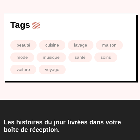
Tags
beauté
cuisine
lavage
maison
mode
musique
santé
soins
voiture
voyage
Les histoires du jour livrées dans votre
boîte de réception.