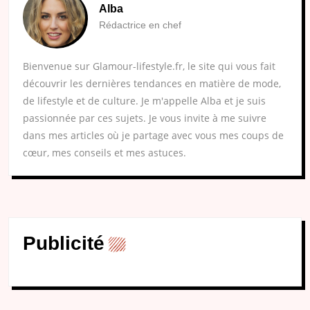
Alba
Rédactrice en chef
Bienvenue sur Glamour-lifestyle.fr, le site qui vous fait
découvrir les dernières tendances en matière de mode,
de lifestyle et de culture. Je m'appelle Alba et je suis
passionnée par ces sujets. Je vous invite à me suivre
dans mes articles où je partage avec vous mes coups de
cœur, mes conseils et mes astuces.
Publicité