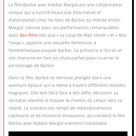
Le film Barbie avec Robbie Margot est une collaboration
unique qui a suscité beaucoup d’excitation et
d’anticipation chez les fans de Barbie du monde entier.
Margot, connue pour ses performances remarquables
dans
des films
tels que « Le Loup de Wall Street » et « Moi,
Tonya », apporte une nouvelle dimension à
l’emblématique poupée Barbie. Sa présence à l’écran et
son charisme en font un choix parfait pour incarner le
personnage de Barbie.
Dans ce film, Barbie se retrouve plongée dans une
aventure épique qui la mène à travers différents mondes
magiques. Elle doit faire face à des défis, découvrir sa
véritable identité et trouver le chemin du retour vers sa
réalité. Le scénario est rempli de rebondissements
captivants et de moments émouvants, qui rendent le film
Barbie avec Robbie Margot vraiment inoubliable.