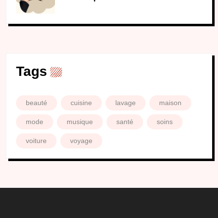
Tags
beauté
cuisine
lavage
maison
mode
musique
santé
soins
voiture
voyage