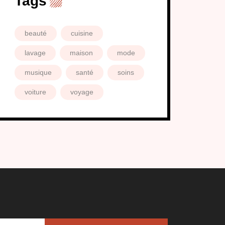
Tags
beauté
cuisine
lavage
maison
mode
musique
santé
soins
voiture
voyage