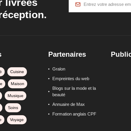
r livrées
réception.
s
Partenaires
Public
Gralon
é
Cuisine
Empreintes du web
ge
Maison
Blogs sur la mode et la
beauté
Musique
Annuaire de Max
Soins
Formation anglais CPF
e
Voyage