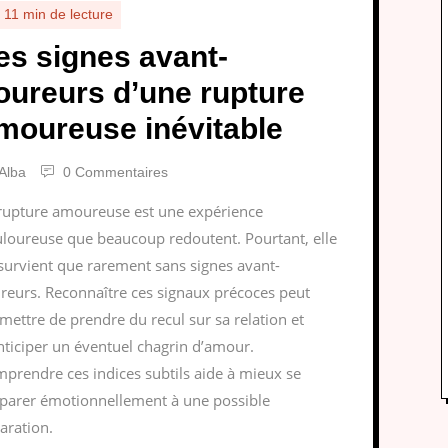
11 min de lecture
es signes avant-
oureurs d’une rupture
moureuse inévitable
Alba
0 Commentaires
rupture amoureuse est une expérience
loureuse que beaucoup redoutent. Pourtant, elle
survient que rarement sans signes avant-
reurs. Reconnaître ces signaux précoces peut
mettre de prendre du recul sur sa relation et
nticiper un éventuel chagrin d’amour.
prendre ces indices subtils aide à mieux se
parer émotionnellement à une possible
aration.