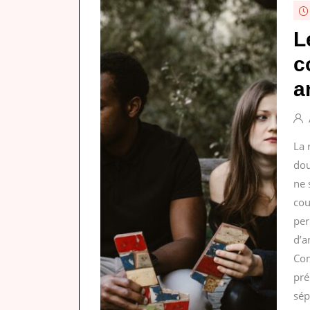
L
c
a
La 
dou
ne 
cou
per
d’a
Com
pré
sép