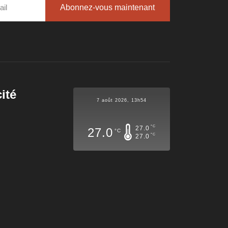
Abonnez-vous maintenant
ité
7 août 2026, 13h54
°C
27.0
27.0
°C
°C
27.0