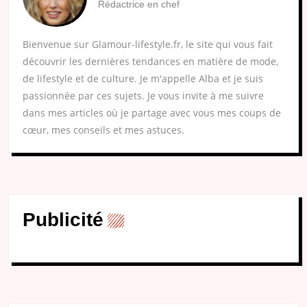
Rédactrice en chef
Bienvenue sur Glamour-lifestyle.fr, le site qui vous fait
découvrir les dernières tendances en matière de mode,
de lifestyle et de culture. Je m'appelle Alba et je suis
passionnée par ces sujets. Je vous invite à me suivre
dans mes articles où je partage avec vous mes coups de
cœur, mes conseils et mes astuces.
Publicité