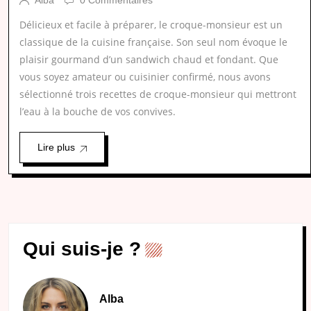
Alba
0 Commentaires
Délicieux et facile à préparer, le croque-monsieur est un
classique de la cuisine française. Son seul nom évoque le
plaisir gourmand d’un sandwich chaud et fondant. Que
vous soyez amateur ou cuisinier confirmé, nous avons
sélectionné trois recettes de croque-monsieur qui mettront
l’eau à la bouche de vos convives.
Lire plus
Qui suis-je ?
Alba