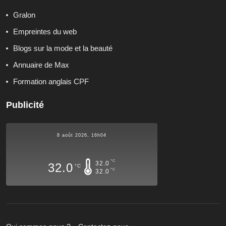
Gralon
Empreintes du web
Blogs sur la mode et la beauté
Annuaire de Max
Formation anglais CPF
Publicité
8 août 2026, 16h04
°C
32.0
32.0
°C
°C
32.0