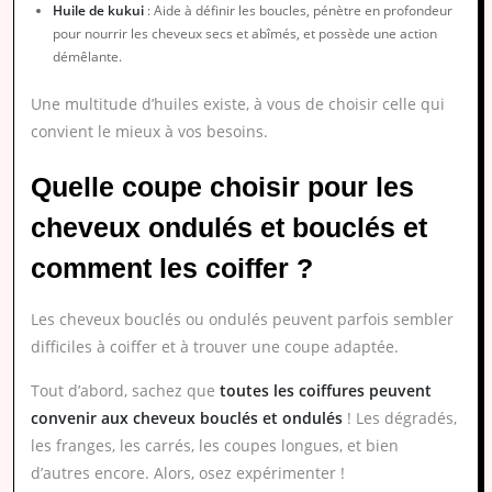
Huile de kukui
: Aide à définir les boucles, pénètre en profondeur
pour nourrir les cheveux secs et abîmés, et possède une action
démêlante.
Une multitude d’huiles existe, à vous de choisir celle qui
convient le mieux à vos besoins.
Quelle coupe choisir pour les
cheveux ondulés et bouclés et
comment les coiffer ?
Les cheveux bouclés ou ondulés peuvent parfois sembler
difficiles à coiffer et à trouver une coupe adaptée.
Tout d’abord, sachez que
toutes les coiffures peuvent
convenir aux cheveux bouclés et ondulés
! Les dégradés,
les franges, les carrés, les coupes longues, et bien
d’autres encore. Alors, osez expérimenter !