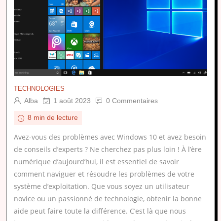
TECHNOLOGIES
Alba
1 août 2023
0 Commentaires
8 min de lecture
Avez-vous des problèmes avec Windows 10 et avez besoin
de conseils d’experts ? Ne cherchez pas plus loin ! À l’ère
numérique d’aujourd’hui, il est essentiel de savoir
comment naviguer et résoudre les problèmes de votre
système d’exploitation. Que vous soyez un utilisateur
novice ou un passionné de technologie, obtenir la bonne
aide peut faire toute la différence. C’est là que nous