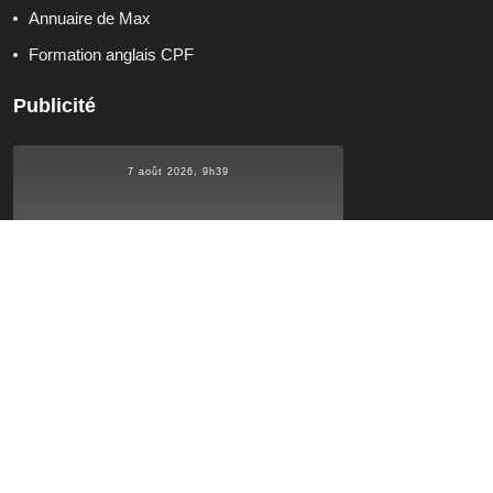
Annuaire de Max
Formation anglais CPF
Publicité
7 août 2026, 9h39
°C
19.8
19.8
°C
°C
19.8
Qui sommes-nous ?
Contactez-nous
Tous droits réservés. Site réalisé par Glamour Lifestyle.