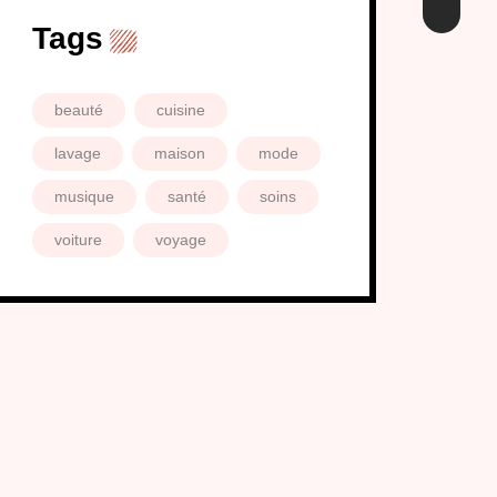
Tags
beauté
cuisine
lavage
maison
mode
musique
santé
soins
voiture
voyage