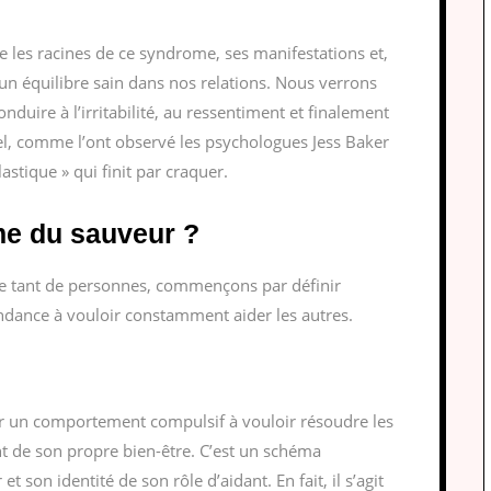
e les racines de ce syndrome, ses manifestations et,
un équilibre sain dans nos relations. Nous verrons
duire à l’irritabilité, au ressentiment et finalement
el, comme l’ont observé les psychologues Jess Baker
astique » qui finit par craquer.
me du sauveur ?
 tant de personnes, commençons par définir
endance à vouloir constamment aider les autres.
ar un comportement compulsif à vouloir résoudre les
t de son propre bien-être. C’est un schéma
t son identité de son rôle d’aidant. En fait, il s’agit