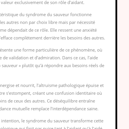
a valeur exclusivement de son rôle d’aidant.
téristique du syndrome du sauveur fonctionne
s autres non par choix libre mais par nécessité
e dépendait de ce rôle. Elle ressent une anxiété
s’efface complètement derrière les besoins des autres.
ésente une forme particulière de ce phénomène, où
e de validation et d’admiration. Dans ce cas, l’aide
 « sauveur » plutôt qu’à répondre aux besoins réels de
énergise et nourrit, l’altruisme pathologique épuise et
autre s’estompent, créant une confusion identitaire où
oins de ceux des autres. Ce déséquilibre entraîne
ndance mutuelle remplace l’interdépendance saine.
e intention, le syndrome du sauveur transforme cette
gique qui finit par nuire tant à l’aidant qu’à l’aidé,