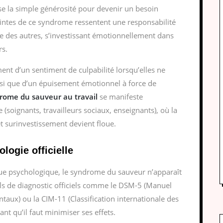
se la simple générosité pour devenir un besoin
intes de ce syndrome ressentent une responsabilité
e des autres, s’investissant émotionnellement dans
rs.
 d’un sentiment de culpabilité lorsqu’elles ne
nsi que d’un épuisement émotionnel à force de
rome du sauveur au travail
se manifeste
 (soignants, travailleurs sociaux, enseignants), où la
t surinvestissement devient floue.
logie officielle
ue psychologique, le syndrome du sauveur n’apparaît
ls de diagnostic officiels comme le DSM-5 (Manuel
ntaux) ou la CIM-11 (Classification internationale des
nt qu’il faut minimiser ses effets.