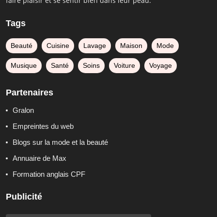
faire plaisir et se sentir bien dans leur peau.
Tags
Beauté
Cuisine
Lavage
Maison
Mode
Musique
Santé
Soins
Voiture
Voyage
Partenaires
Gralon
Empreintes du web
Blogs sur la mode et la beauté
Annuaire de Max
Formation anglais CPF
Publicité