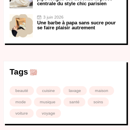
centrale du style chic parisien
3 juin 2026
Une barbe à papa sans sucre pour
se faire plaisir autrement
Tags
beauté
cuisine
lavage
maison
mode
musique
santé
soins
voiture
voyage