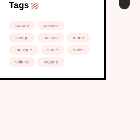
Tags
beauté
cuisine
lavage
maison
mode
musique
santé
soins
voiture
voyage