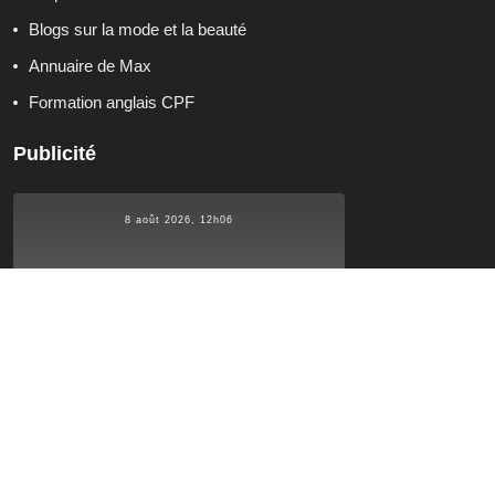
Blogs sur la mode et la beauté
Annuaire de Max
Formation anglais CPF
Publicité
8 août 2026, 12h06
°C
28.4
28.4
°C
°C
28.4
Qui sommes-nous ?
Contactez-nous