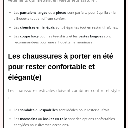
vêtements qui mettent en valeur leur stature :
Les
pantalons larges
ou à
pinces
sont parfaits pour équilibrer la
silhouette tout en offrant confort.
Les
chemises en lin épais
sont élégantes tout en restant fraîches.
Les
coupe boxy
pour les tee-shirts et les
vestes longues
sont
recommandées pour une silhouette harmonieuse.
Les chaussures à porter en été
pour rester confortable et
élégant(e)
Les chaussures estivales doivent combiner confort et style
:
Les
sandales
ou
espadrilles
sont idéales pour rester au frais.
Les
mocassins
ou
basket en toile
sont des options confortables
et stylées pour diverses occasions.