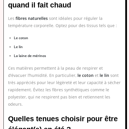
quand il fait chaud
Les
fibres naturelles
sont idéales pour réguler la
température corporelle. Optez pour des tissus tels que :
Le coton
Le lin
La laine de mérinos
Ces matières permettent à la peau de respirer et
d’évacuer l’humidité. En particulier,
le coton
et
le lin
sont
très appréciés pour leur légèreté et leur capacité à sécher
rapidement. Évitez les fibres synthétiques comme le
polyester, qui ne respirent pas bien et retiennent les
odeurs.
Quelles tenues choisir pour être