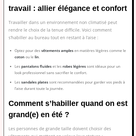
travail : allier élégance et confort
Travailler dans un environnement non climatisé peut
rendre le choix de la tenue difficile. Voici comment
s’habiller au bureau tout en restant à l’aise :
Optez pour des
vêtements amples
en matières légères comme le
coton
ou le
lin
.
Les
pantalons fluides
et les
robes légères
sont idéaux pour un
look professionnel sans sacrifier le confort.
Les
sandales plates
sont recommandées pour garder vos pieds à
l’aise durant toute la journée.
Comment s’habiller quand on est
grand(e) en été ?
Les personnes de grande taille doivent choisir des