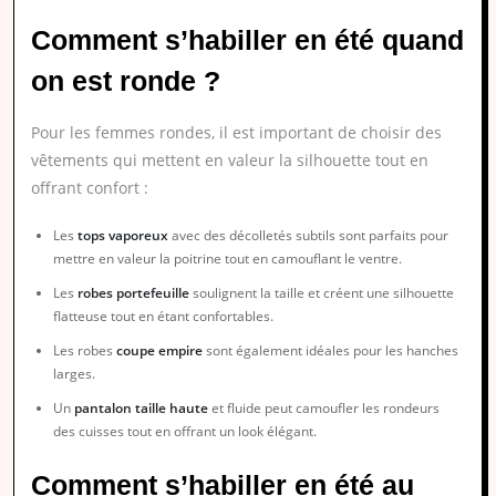
Comment s’habiller en été quand
on est ronde ?
Pour les femmes rondes, il est important de choisir des
vêtements qui mettent en valeur la silhouette tout en
offrant confort :
Les
tops vaporeux
avec des décolletés subtils sont parfaits pour
mettre en valeur la poitrine tout en camouflant le ventre.
Les
robes portefeuille
soulignent la taille et créent une silhouette
flatteuse tout en étant confortables.
Les robes
coupe empire
sont également idéales pour les hanches
larges.
Un
pantalon taille haute
et fluide peut camoufler les rondeurs
des cuisses tout en offrant un look élégant.
Comment s’habiller en été au