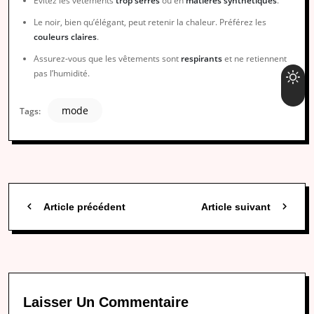
Évitez les vêtements
trop serrés
ou en
matières synthétiques
.
Le noir, bien qu’élégant, peut retenir la chaleur. Préférez les
couleurs claires
.
Assurez-vous que les vêtements sont
respirants
et ne retiennent
pas l’humidité.
mode
Tags:
Article précédent
Article suivant
Laisser Un Commentaire