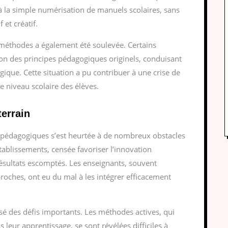
à la simple numérisation de manuels scolaires, sans
 et créatif.
s méthodes a également été soulevée. Certains
ion des principes pédagogiques originels, conduisant
que. Cette situation a pu contribuer à une crise de
le niveau scolaire des élèves.
terrain
pédagogiques s’est heurtée à de nombreux obstacles
tablissements, censée favoriser l’innovation
résultats escomptés. Les enseignants, souvent
oches, ont eu du mal à les intégrer efficacement
sé des défis importants. Les méthodes actives, qui
 leur apprentissage, se sont révélées difficiles à