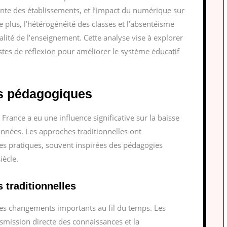
ante des établissements, et l’impact du numérique sur
 plus, l’hétérogénéité des classes et l’absentéisme
alité de l’enseignement. Cette analyse vise à explorer
istes de réflexion pour améliorer le système éducatif
es pédagogiques
rance a eu une influence significative sur la baisse
années. Les approches traditionnelles ont
es pratiques, souvent inspirées des pédagogies
iècle.
 traditionnelles
s changements importants au fil du temps. Les
nsmission directe des connaissances et la