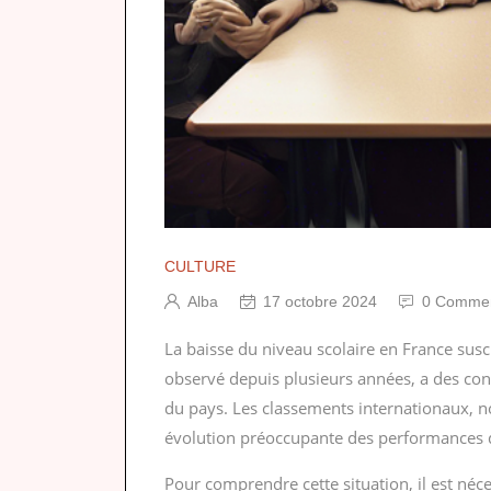
CULTURE
Alba
17 octobre 2024
0 Commen
La baisse du niveau scolaire en France sus
observé depuis plusieurs années, a des cons
du pays. Les classements internationaux, 
évolution préoccupante des performances d
Pour comprendre cette situation, il est néc