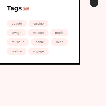
Tags
beauté
cuisine
lavage
maison
mode
musique
santé
soins
voiture
voyage