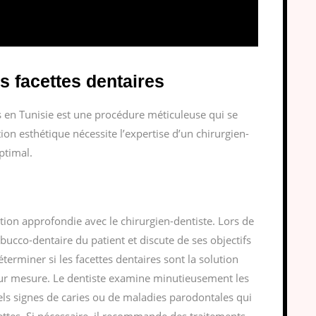
 facettes dentaires
s en Tunisie est une procédure méticuleuse qui se
ion esthétique nécessite l’expertise d’un chirurgien-
ptimal.
ion approfondie avec le chirurgien-dentiste. Lors de
 bucco-dentaire du patient et discute de ses objectifs
éterminer si les facettes dentaires sont la solution
 sur mesure. Le dentiste examine minutieusement les
els signes de caries ou de maladies parodontales qui