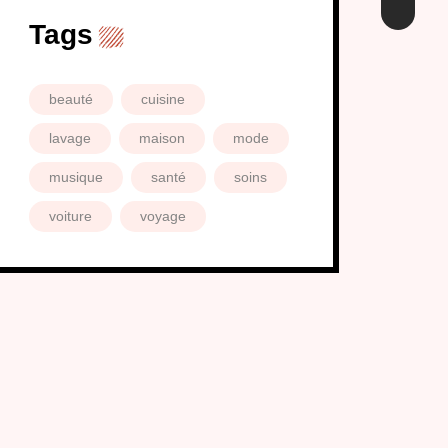
Tags
beauté
cuisine
lavage
maison
mode
musique
santé
soins
voiture
voyage