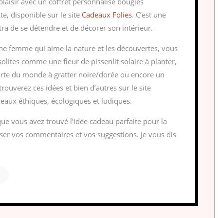
plaisir avec un coffret personnalisé bougies
e, disponible sur le site
Cadeaux Folies
. C’est une
tra de se détendre et de décorer son intérieur.
ne femme qui aime la nature et les découvertes, vous
nsolites comme une fleur de pissenlit solaire à planter,
carte du monde à gratter noire/dorée ou encore un
rouverez ces idées et bien d’autres sur le site
eaux éthiques, écologiques et ludiques.
 que vous avez trouvé l’idée cadeau parfaite pour la
sser vos commentaires et vos suggestions. Je vous dis