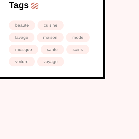
Tags
beauté
cuisine
lavage
maison
mode
musique
santé
soins
voiture
voyage