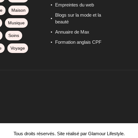
Empreintes du web
ge
Maison
Blogs sur la mode et la
beauté
Musique
Annuaire de Max
Soins
Formation anglais CPF
e
Voyage
Tous droits réservés. Site réalisé par Glamour Lifestyle.