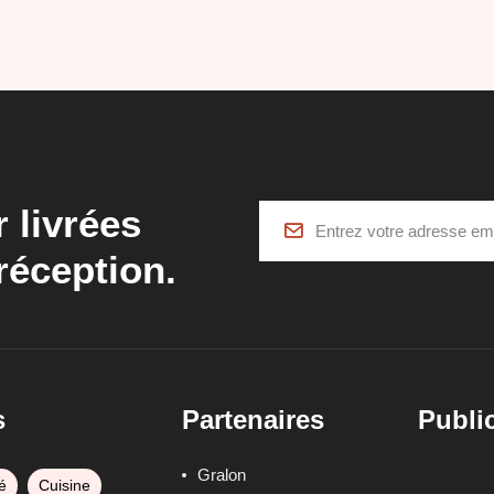
r livrées
réception.
s
Partenaires
Public
Gralon
é
Cuisine