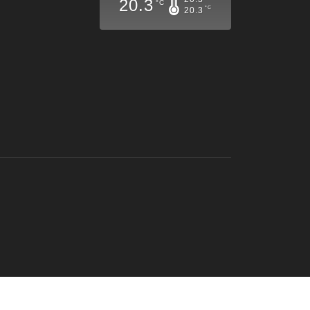
20.3
°C
°C
20.3