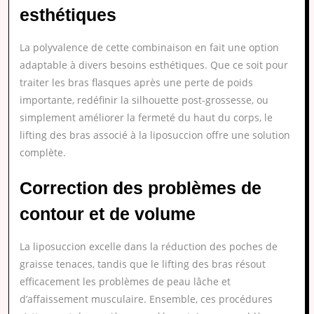
esthétiques
La polyvalence de cette combinaison en fait une option
adaptable à divers besoins esthétiques. Que ce soit pour
traiter les bras flasques après une perte de poids
importante, redéfinir la silhouette post-grossesse, ou
simplement améliorer la fermeté du haut du corps, le
lifting des bras associé à la liposuccion offre une solution
complète.
Correction des problèmes de
contour et de volume
La liposuccion excelle dans la réduction des poches de
graisse tenaces, tandis que le lifting des bras résout
efficacement les problèmes de peau lâche et
d’affaissement musculaire. Ensemble, ces procédures