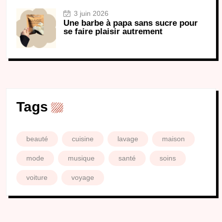
3 juin 2026
Une barbe à papa sans sucre pour
se faire plaisir autrement
Tags
beauté
cuisine
lavage
maison
mode
musique
santé
soins
voiture
voyage