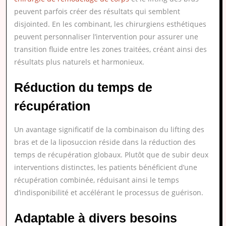
peuvent parfois créer des résultats qui semblent
disjointed. En les combinant, les chirurgiens esthétiques
peuvent personnaliser l’intervention pour assurer une
transition fluide entre les zones traitées, créant ainsi des
résultats plus naturels et harmonieux.
Réduction du temps de
récupération
Un avantage significatif de la combinaison du lifting des
bras et de la liposuccion réside dans la réduction des
temps de récupération globaux. Plutôt que de subir deux
interventions distinctes, les patients bénéficient d’une
récupération combinée, réduisant ainsi le temps
d’indisponibilité et accélérant le processus de guérison.
Adaptable à divers besoins