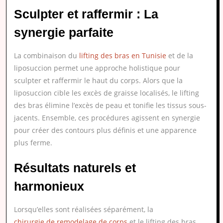
Sculpter et raffermir : La
synergie parfaite
La combinaison du
lifting des bras en Tunisie
et de la
liposuccion permet une approche holistique pour
sculpter et raffermir le haut du corps. Alors que la
liposuccion cible les excès de graisse localisés, le lifting
des bras élimine l’excès de peau et tonifie les tissus sous-
jacents. Ensemble, ces procédures agissent en synergie
pour créer des contours plus définis et une apparence
plus ferme.
Résultats naturels et
harmonieux
Lorsqu’elles sont réalisées séparément, la
chirurgie de remodelage de corps
et le lifting des bras