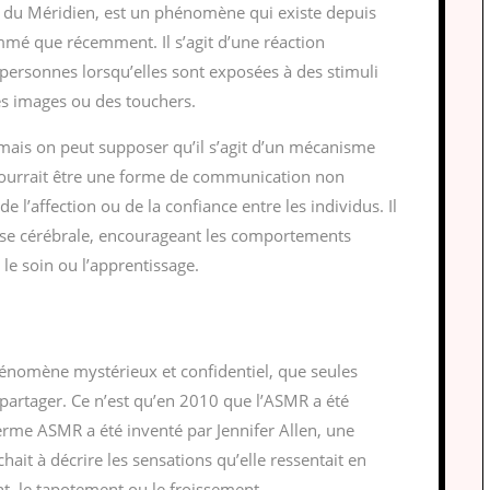
du Méridien, est un phénomène qui existe depuis
mé que récemment. Il s’agit d’une réaction
personnes lorsqu’elles sont exposées à des stimuli
es images ou des touchers.
 mais on peut supposer qu’il s’agit d’un mécanisme
 pourrait être une forme de communication non
de l’affection ou de la confiance entre les individus. Il
nse cérébrale, encourageant les comportements
le soin ou l’apprentissage.
énomène mystérieux et confidentiel, que seules
partager. Ce n’est qu’en 2010 que l’ASMR a été
erme ASMR a été inventé par Jennifer Allen, une
hait à décrire les sensations qu’elle ressentait en
, le tapotement ou le froissement.