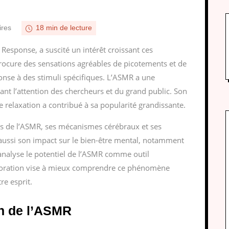
res
18 min de lecture
sponse, a suscité un intérêt croissant ces
ocure des sensations agréables de picotements et de
onse à des stimuli spécifiques. L’ASMR a une
irant l’attention des chercheurs et du grand public. Son
de relaxation a contribué à sa popularité grandissante.
es de l’ASMR, ses mécanismes cérébraux et ses
 aussi son impact sur le bien-être mental, notamment
e analyse le potentiel de l’ASMR comme outil
ploration vise à mieux comprendre ce phénomène
re esprit.
on de l’ASMR