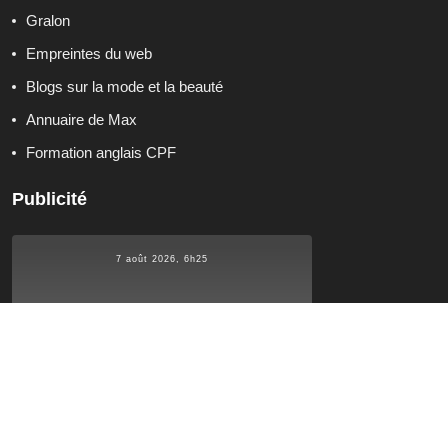
Gralon
Empreintes du web
Blogs sur la mode et la beauté
Annuaire de Max
Formation anglais CPF
Publicité
7 août 2026, 6h25
°C
15.4
15.4
°C
°C
15.4
Qui sommes-nous ?
Contactez-nous