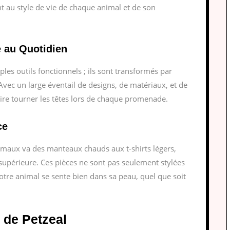
t au style de vie de chaque animal et de son
e au Quotidien
mples outils fonctionnels ; ils sont transformés par
 Avec un large éventail de designs, de matériaux, et de
aire tourner les têtes lors de chaque promenade.
ce
imaux va des manteaux chauds aux t-shirts légers,
 supérieure. Ces pièces ne sont pas seulement stylées
otre animal se sente bien dans sa peau, quel que soit
 de Petzeal