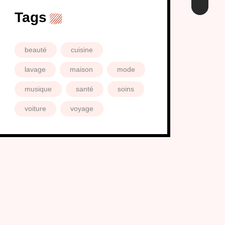
Tags
beauté
cuisine
lavage
maison
mode
musique
santé
soins
voiture
voyage