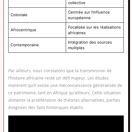
collective
Centrée sur l’influence
Coloniale
européenne
Focalisée sur les réalisations
Afrocentrique
africaines
Intégration des sources
Contemporaine
multiples
Par ailleurs, nous constatons que la transmission de
l’histoire africaine reste un défi majeur. Les études
montrent qu’il existe une méconnaissance généralisée de
ce patrimoine, tant en Afrique qu’ailleurs. Cette situation
alimente la prolifération de théories alternatives, parfois
éloignées des faits historiques établis.