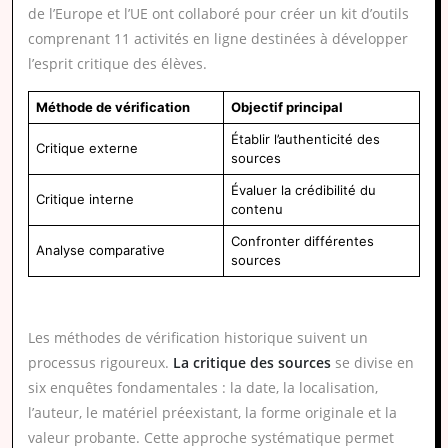
de l’Europe et l’UE ont collaboré pour créer un kit d’outils
comprenant 11 activités en ligne destinées à développer
l’esprit critique des élèves.
Méthode de vérification
Objectif principal
Établir l’authenticité des
Critique externe
sources
Évaluer la crédibilité du
Critique interne
contenu
Confronter différentes
Analyse comparative
sources
Les méthodes de vérification historique suivent un
processus rigoureux.
La critique des sources
se divise en
six enquêtes fondamentales : la date, la localisation,
l’auteur, le matériel préexistant, la forme originale et la
valeur probante. Cette approche systématique permet