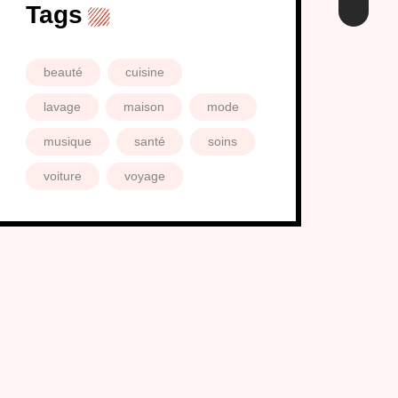
Tags
beauté
cuisine
lavage
maison
mode
musique
santé
soins
voiture
voyage