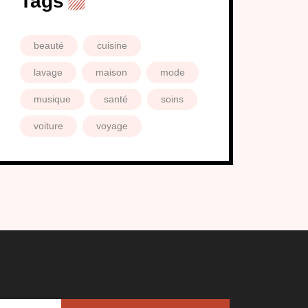
Tags
beauté
cuisine
lavage
maison
mode
musique
santé
soins
voiture
voyage