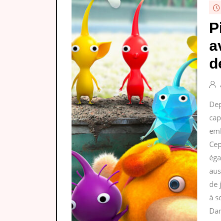
P
a
d
Dep
cap
emb
Cep
éga
aus
de 
à s
Dan