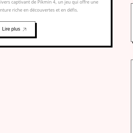
nivers captivant de Pikmin 4, un jeu qui offre une
nture riche en découvertes et en défis.
Lire plus