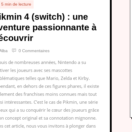
5 min de lecture
ikmin 4 (switch) : une
venture passionnante à
écouvrir
Alba
0 Commentaires
uis de nombreuses années, Nintendo a su
tiver les joueurs avec ses mascottes
lématiques telles que Mario, Zelda et Kirby.
endant, en dehors de ces figures phares, il existe
lement des franchises moins connues mais tout
si intéressantes. C’est le cas de Pikmin, une série
jeux qui a su conquérir le cœur des joueurs grâce
on concept original et sa connotation mignonne.
s cet article, nous vous invitons à plonger dans