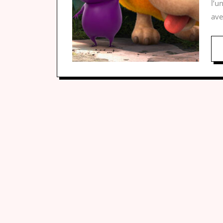
l’u
ave