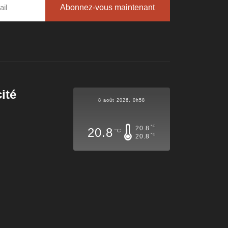
Abonnez-vous maintenant
ité
8 août 2026, 0h58
°C
20.8
20.8
°C
°C
20.8