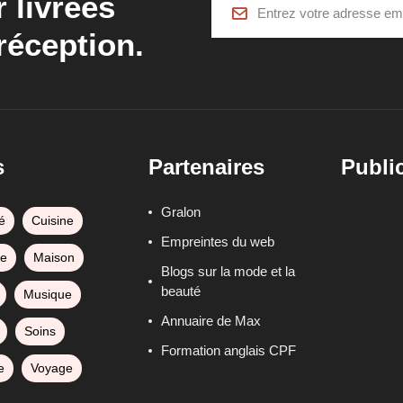
r livrées
réception.
s
Partenaires
Public
Gralon
é
Cuisine
Empreintes du web
ge
Maison
Blogs sur la mode et la
beauté
Musique
Annuaire de Max
Soins
Formation anglais CPF
e
Voyage