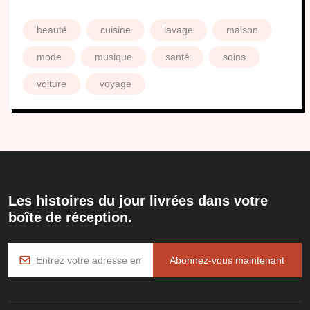
beauté
cuisine
lavage
maison
mode
musique
santé
soins
voiture
voyage
Les histoires du jour livrées dans votre
boîte de réception.
Abonnez-vous maintenant