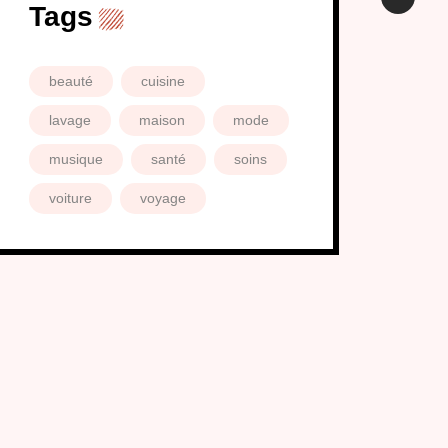
Tags
beauté
cuisine
lavage
maison
mode
musique
santé
soins
voiture
voyage