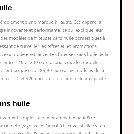
uile
idérablement d’une marque à l’autre. Ces appareils
ie innovante et performante, ce qui explique leur
er des modèles de friteuses sans huile domestiques à
ssant de surveiller les offres et les promotions
eau modèle est lancé. Les friteuses sans huile de la
r entre 140 et 200 euros, tandis que les modèles
 sont proposés à 289,99 euros. Les modèles de la
ntre 120 et 420 euros, en fonction de leur capacité
ans huile
lativement simple. Le panier amovible peut être
r un nettoyage facile. Quant à la cuve, si elle est en
lave-vaisselle. Dans le cas contraire, il suffit de la