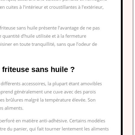
 cuites à l’intérieur et croustillantes à l’extérieur,
 friteuse sans huile présente l’avantage de ne pas
e quantité d’huile utilisée et à la fermeture
siner en toute tranquillité, sans que l’odeur de
riteuse sans huile ?
différents accessoires, la plupart étant amovibles
comprend généralement une cuve avec des parois
r les brûlures malgré la température élevée. Son
es aliments.
r perforé en matière anti-adhésive. Certains modèles
re du panier, qui fait tourner lentement les aliments