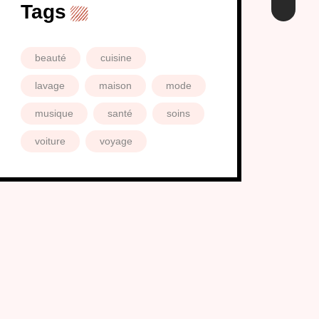
Tags
beauté
cuisine
lavage
maison
mode
musique
santé
soins
voiture
voyage