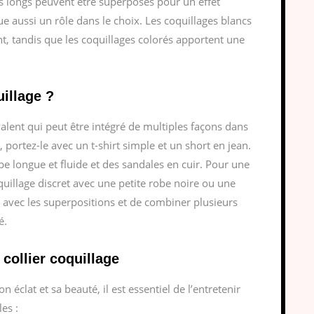
rs longs peuvent être superposés pour un effet
e aussi un rôle dans le choix. Les coquillages blancs
nt, tandis que les coquillages colorés apportent une
illage ?
valent qui peut être intégré de multiples façons dans
portez-le avec un t-shirt simple et un short en jean.
e longue et fluide et des sandales en cuir. Pour une
quillage discret avec une petite robe noire ou une
 avec les superpositions et de combiner plusieurs
é.
 collier coquillage
 éclat et sa beauté, il est essentiel de l’entretenir
es :