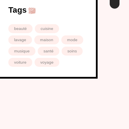
Tags
beauté
cuisine
lavage
maison
mode
musique
santé
soins
voiture
voyage