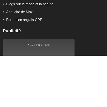
Blogs sur la mode et la beauté
Annuaire de Max
Formation anglais CPF
Publicité
7 août 2026, 8h33
°C
16.7
16.7
°C
°C
16.7
Qui sommes-nous ?
Contactez-nous