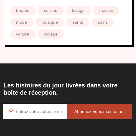
beauté
cuisine
lavage
maison
mode
musique
santé
soins
voiture
voyage
Les histoires du jour livrées dans votre
boîte de réception.
Abonnez-vous maintenant