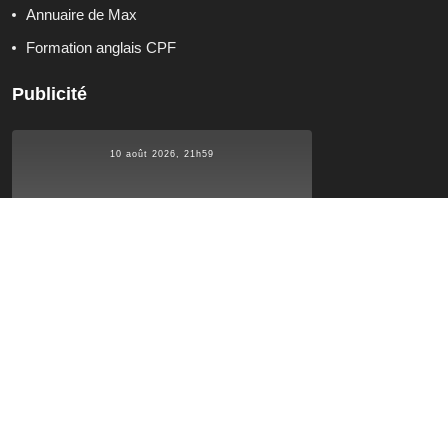
Annuaire de Max
Formation anglais CPF
Publicité
10 août 2026, 21h59
°C
27.5
27.5
°C
°C
27.5
Qui sommes-nous ?
Contactez-nous
Tous droits réservés. Site réalisé par Glamour Lifestyle.