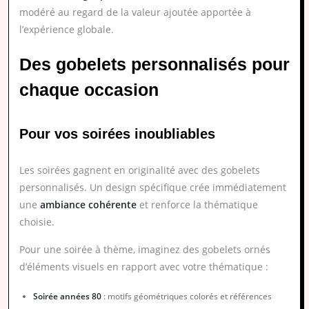
modéré au regard de la valeur ajoutée apportée à
l’expérience globale.
Des gobelets personnalisés pour
chaque occasion
Pour vos soirées inoubliables
Les soirées gagnent en originalité avec des gobelets
personnalisés. Un design spécifique crée immédiatement
une
ambiance cohérente
et renforce la thématique
choisie.
Pour une soirée à thème, imaginez des gobelets ornés
d’éléments visuels en rapport avec votre thématique :
Soirée années 80
: motifs géométriques colorés et références