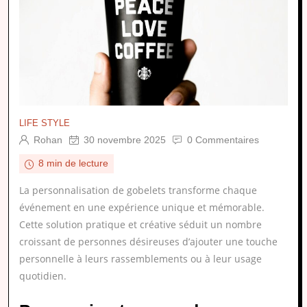
LIFE STYLE
Rohan
30 novembre 2025
0 Commentaires
8 min de lecture
La personnalisation de gobelets transforme chaque
événement en une expérience unique et mémorable.
Cette solution pratique et créative séduit un nombre
croissant de personnes désireuses d’ajouter une touche
personnelle à leurs rassemblements ou à leur usage
quotidien.