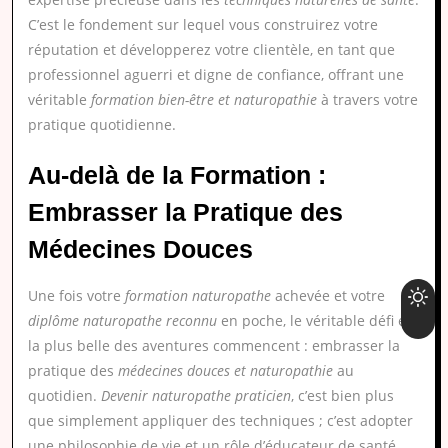
C’est le fondement sur lequel vous construirez votre
réputation et développerez votre clientèle, en tant que
professionnel aguerri et digne de confiance, offrant une
véritable
formation bien-être et naturopathie
à travers votre
pratique quotidienne.
Au-delà de la Formation :
Embrasser la Pratique des
Médecines Douces
Une fois votre
formation naturopathe
achevée et votre
diplôme naturopathe reconnu
en poche, le véritable défi et
la plus belle des aventures commencent : embrasser la
pratique des
médecines douces et naturopathie
au
quotidien.
Devenir naturopathe praticien
, c’est bien plus
que simplement appliquer des techniques ; c’est adopter
une philosophie de vie et un rôle d’éducateur de santé.