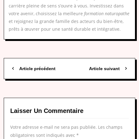
carrière pleine de sens s’ouvre à vous. Investissez dans
votre avenir, choisissez la meilleure
formation naturopathe
et rejoignez la grande famille des acteurs du bien-être,
prêts à œuvrer pour une santé durable et intégrative.
Article précédent
Article suivant
Laisser Un Commentaire
Votre adresse e-mail ne sera pas publiée.
Les champs
obligatoires sont indiqués avec
*