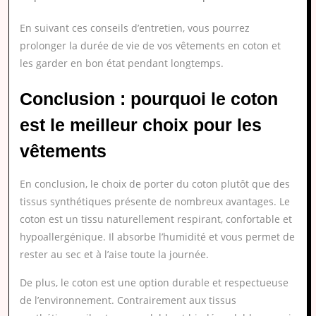
En suivant ces conseils d’entretien, vous pourrez
prolonger la durée de vie de vos vêtements en coton et
les garder en bon état pendant longtemps.
Conclusion : pourquoi le coton
est le meilleur choix pour les
vêtements
En conclusion, le choix de porter du coton plutôt que des
tissus synthétiques présente de nombreux avantages. Le
coton est un tissu naturellement respirant, confortable et
hypoallergénique. Il absorbe l’humidité et vous permet de
rester au sec et à l’aise toute la journée.
De plus, le coton est une option durable et respectueuse
de l’environnement. Contrairement aux tissus