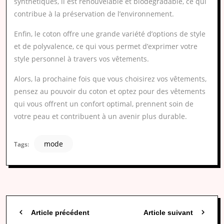
synthétiques, il est renouvelable et biodégradable, ce qui
contribue à la préservation de l’environnement.
Enfin, le coton offre une grande variété d’options de style
et de polyvalence, ce qui vous permet d’exprimer votre
style personnel à travers vos vêtements.
Alors, la prochaine fois que vous choisirez vos vêtements,
pensez au pouvoir du coton et optez pour des vêtements
qui vous offrent un confort optimal, prennent soin de
votre peau et contribuent à un avenir plus durable.
mode
Tags:
Article précédent
Article suivant