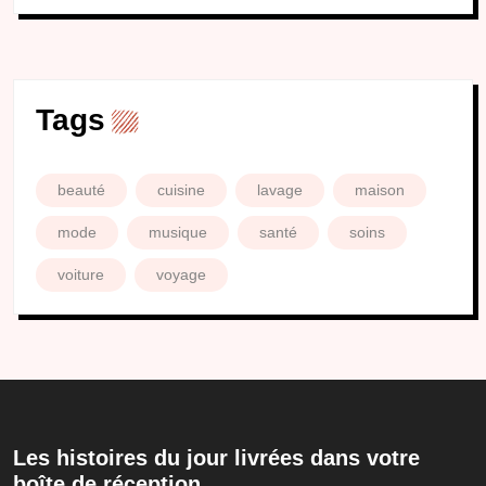
Tags
beauté
cuisine
lavage
maison
mode
musique
santé
soins
voiture
voyage
Les histoires du jour livrées dans votre
boîte de réception.