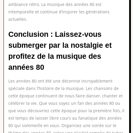
ambiance rétro. La musique des années 80 est
intemporelle et continue d’inspirer les générations
actuelles.
Conclusion : Laissez-vous
submerger par la nostalgie et
profitez de la musique des
années 80
Les années 80 ont été une décennie incroyablement
spéciale dans l’histoire de la musique. Les chansons de
cette époque continuent de nous faire danser, chanter et
célébrer la vie. Que vous soyez un fan des années 80 ou
que vous découvriez cette époque pour la première fois, il
est temps de laisser libre cours au fanatique des années
80 qui sommeille en vous. Organisez une soirée sur le
thème des années 80, créez une playlist remplie de tubes