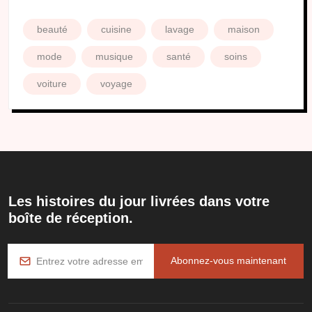
beauté
cuisine
lavage
maison
mode
musique
santé
soins
voiture
voyage
Les histoires du jour livrées dans votre
boîte de réception.
Abonnez-vous maintenant