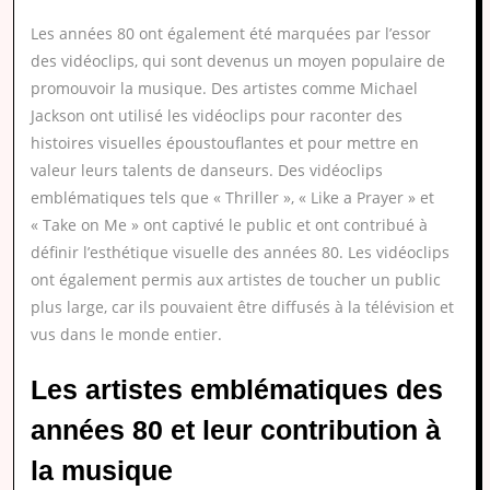
Les années 80 ont également été marquées par l’essor
des vidéoclips, qui sont devenus un moyen populaire de
promouvoir la musique. Des artistes comme Michael
Jackson ont utilisé les vidéoclips pour raconter des
histoires visuelles époustouflantes et pour mettre en
valeur leurs talents de danseurs. Des vidéoclips
emblématiques tels que « Thriller », « Like a Prayer » et
« Take on Me » ont captivé le public et ont contribué à
définir l’esthétique visuelle des années 80. Les vidéoclips
ont également permis aux artistes de toucher un public
plus large, car ils pouvaient être diffusés à la télévision et
vus dans le monde entier.
Les artistes emblématiques des
années 80 et leur contribution à
la musique