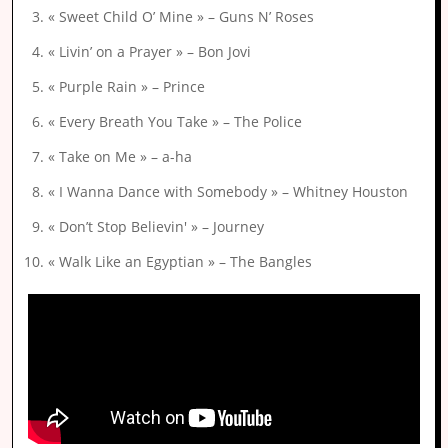
« Sweet Child O’ Mine » – Guns N’ Roses
« Livin’ on a Prayer » – Bon Jovi
« Purple Rain » – Prince
« Every Breath You Take » – The Police
« Take on Me » – a-ha
« I Wanna Dance with Somebody » – Whitney Houston
« Don’t Stop Believin' » – Journey
« Walk Like an Egyptian » – The Bangles