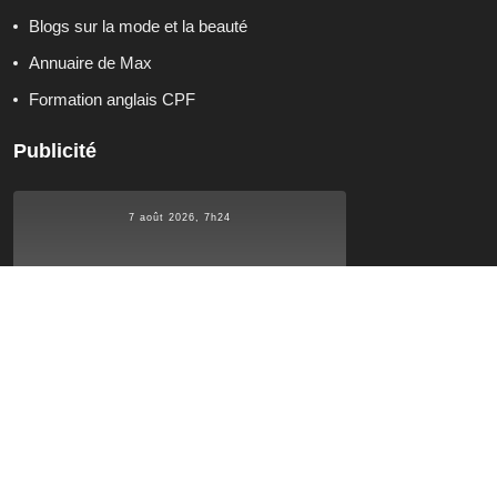
Blogs sur la mode et la beauté
Annuaire de Max
Formation anglais CPF
Publicité
7 août 2026, 7h24
°C
15.4
15.4
°C
°C
15.4
Qui sommes-nous ?
Contactez-nous